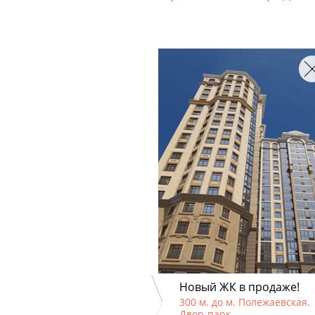
Новый ЖК в продаже!
300 м. до м. Полежаевская.
Двор-парк.